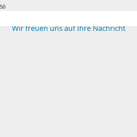
Wir freuen uns auf Ihre Nachricht
Bitte füllen Sie dieses Feld aus.
Bitte füllen Sie dieses Feld aus.
Bitte füllen Sie dieses Feld aus.
Bitte füllen Sie dieses Feld aus.
ABSENDEN
home