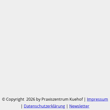
Praxiszentrum: Kühbörncheshof 20, 67734
Katzweiler
email
mail@praxiszentrum-kuehof.de
phone
06301/796679
print
06301/796685
© Copyright
2026 by Praxiszentrum Kuehof |
Impressum
|
Datenschutzerklärung
|
Newsletter